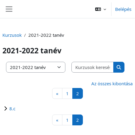
Tovább a fő tartalomhoz
Belépés
Oldalpanel
Kurzusok
2021-2022 tanév
2021-2022 tanév
Kurzusok 
Kurzuskategóriák
Kurzuso
Az összes kibontása
Előző oldal
1 oldal
2 oldal
«
1
2
8.c
Előző oldal
1 oldal
2 oldal
«
1
2