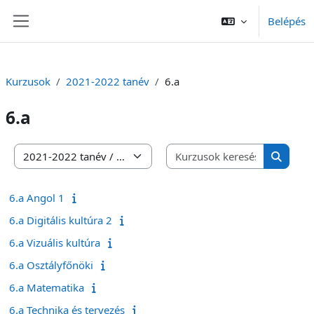
Tovább a fő tartalomhoz
Belépés
Oldalpanel
Kurzusok
2021-2022 tanév
6.a
6.a
Kurzusok 
Kurzuskategóriák
Kurzuso
6.a Angol 1
6.a Digitális kultúra 2
6.a Vizuális kultúra
6.a Osztályfőnöki
6.a Matematika
6.a Technika és tervezés