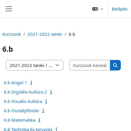
Tovább a fő tartalomhoz
Belépés
Oldalpanel
Kurzusok
2021-2022 tanév
6.b
6.b
Kurzusok 
Kurzuskategóriák
Kurzuso
6.b Angol 1
6.b Digitális kultúra 2
6.b Vizuális kultúra
6.b Osztályfőnöki
6.b Matematika
6.b Technika és tervezés