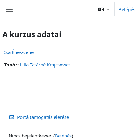
Tovább a fő tartalomhoz
Belépés
Oldalpanel
A kurzus adatai
5.a Ének-zene
Tanár:
Lilla Tatárné Krajcsovics
Portáltámogatás elérése
Nincs bejelentkezve. (
Belépés
)