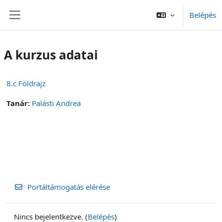
Tovább a fő tartalomhoz
Belépés
Oldalpanel
A kurzus adatai
8.c Földrajz
Tanár:
Palásti Andrea
Portáltámogatás elérése
Nincs bejelentkezve. (
Belépés
)