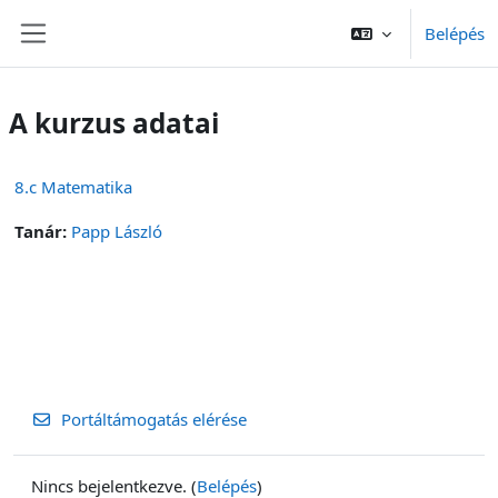
Tovább a fő tartalomhoz
Belépés
Oldalpanel
A kurzus adatai
8.c Matematika
Tanár:
Papp László
Portáltámogatás elérése
Nincs bejelentkezve. (
Belépés
)